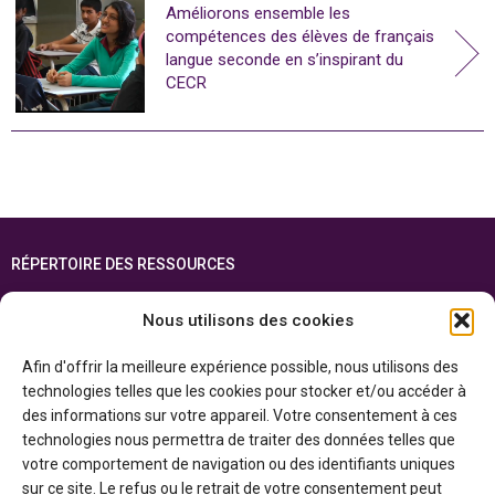
Améliorons ensemble les
compétences des élèves de français
langue seconde en s’inspirant du
CECR
RÉPERTOIRE DES RESSOURCES
FOIRE AUX QUESTIONS
Nous utilisons des cookies
PLAN DU SITE
Afin d'offrir la meilleure expérience possible, nous utilisons des
ENGLISH
technologies telles que les cookies pour stocker et/ou accéder à
des informations sur votre appareil. Votre consentement à ces
Cette ressource est réalisée grâce au soutien financier du gouvernement de
technologies nous permettra de traiter des données telles que
l’Ontario et du gouvernement du
Canada par l’entremise du ministère du
Patrimoine canadien
votre comportement de navigation ou des identifiants uniques
sur ce site. Le refus ou le retrait de votre consentement peut