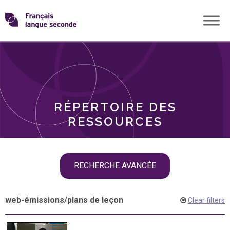
Skip
Transformons
to
THÈMES
content
le
RÔLES
français
RÉPERTOIRE DES
langue
RESSOURCES
seconde
Skip
RECHERCHE AVANCÉE
filter
navigation
web-émissions
/
plans de leçon
Clear filters