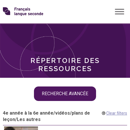
Skip
Transformons
to
THÈMES
content
le
RÔLES
français
RÉPERTOIRE DES
langue
RESSOURCES
seconde
Skip
RECHERCHE AVANCÉE
filter
navigation
4e année à la 6e année
/
vidéos
/
plans de
Clear filters
leçon
/
Les autres