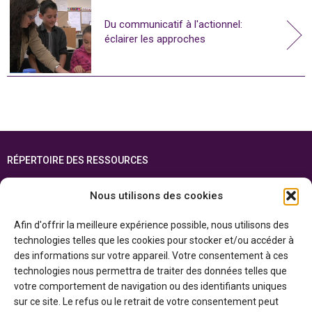
Du communicatif à l'actionnel:
éclairer les approches
RÉPERTOIRE DES RESSOURCES
FOIRE AUX QUESTIONS
Nous utilisons des cookies
PLAN DU SITE
Afin d'offrir la meilleure expérience possible, nous utilisons des
ENGLISH
technologies telles que les cookies pour stocker et/ou accéder à
des informations sur votre appareil. Votre consentement à ces
Cette ressource est réalisée grâce au soutien financier du gouvernement de
technologies nous permettra de traiter des données telles que
l’Ontario et du gouvernement du
Canada par l’entremise du ministère du
Patrimoine canadien
votre comportement de navigation ou des identifiants uniques
sur ce site. Le refus ou le retrait de votre consentement peut