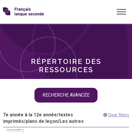
Skip
Transformons
to
THÈMES
content
le
RÔLES
français
RÉPERTOIRE DES
langue
RESSOURCES
seconde
Skip
RECHERCHE AVANCÉE
filter
navigation
7e année à la 12e année
/
textes
Clear filters
imprimés
/
plans de leçon
/
Les autres