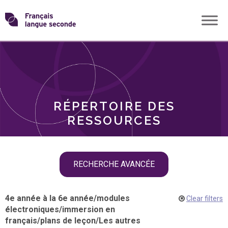
Skip
Transformons
to
THÈMES
content
le
RÔLES
français
RÉPERTOIRE DES
langue
RESSOURCES
seconde
Skip
RECHERCHE AVANCÉE
filter
navigation
4e année à la 6e année
/
modules
Clear filters
électroniques
/
immersion en
français
/
plans de leçon
/
Les autres