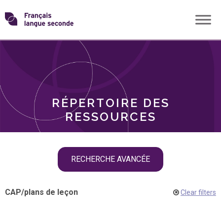
Skip
Transformons
to
THÈMES
content
le
RÔLES
français
RÉPERTOIRE DES
langue
RESSOURCES
seconde
Skip
RECHERCHE AVANCÉE
filter
navigation
CAP
/
plans de leçon
Clear filters