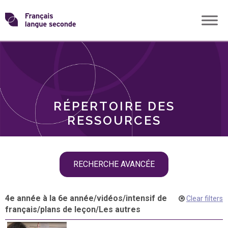
Skip
Transformons
to
THÈMES
content
le
RÔLES
français
RÉPERTOIRE DES
langue
RESSOURCES
seconde
Skip
RECHERCHE AVANCÉE
filter
navigation
4e année à la 6e année
/
vidéos
/
intensif de
Clear filters
français
/
plans de leçon
/
Les autres