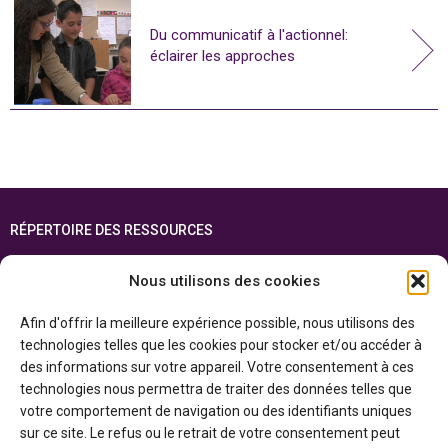
Du communicatif à l'actionnel:
éclairer les approches
RÉPERTOIRE DES RESSOURCES
FOIRE AUX QUESTIONS
Nous utilisons des cookies
PLAN DU SITE
Afin d'offrir la meilleure expérience possible, nous utilisons des
ENGLISH
technologies telles que les cookies pour stocker et/ou accéder à
des informations sur votre appareil. Votre consentement à ces
Cette ressource est réalisée grâce au soutien financier du gouvernement de
technologies nous permettra de traiter des données telles que
l’Ontario et du gouvernement du
Canada par l’entremise du ministère du
Patrimoine canadien
votre comportement de navigation ou des identifiants uniques
sur ce site. Le refus ou le retrait de votre consentement peut