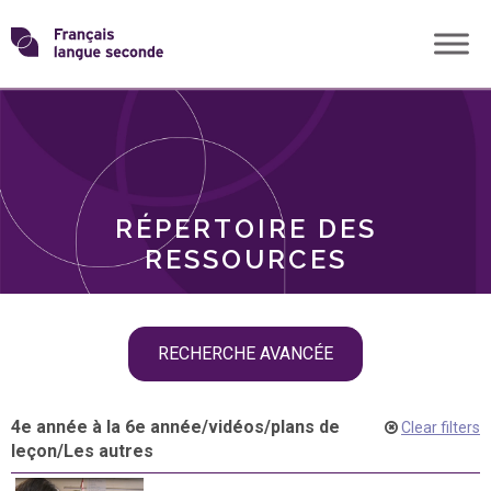
Skip
Transformons
to
THÈMES
content
le
RÔLES
français
RÉPERTOIRE DES
langue
RESSOURCES
seconde
Skip
RECHERCHE AVANCÉE
filter
navigation
4e année à la 6e année
/
vidéos
/
plans de
Clear filters
leçon
/
Les autres