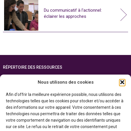
Du communicatif à l'actionnel:
éclairer les approches
RÉPERTOIRE DES RESSOURCES
FOIRE AUX QUESTIONS
Nous utilisons des cookies
PLAN DU SITE
Afin d'offrir la meilleure expérience possible, nous utilisons des
ENGLISH
technologies telles que les cookies pour stocker et/ou accéder à
des informations sur votre appareil. Votre consentement à ces
Cette ressource est réalisée grâce au soutien financier du gouvernement de
technologies nous permettra de traiter des données telles que
l’Ontario et du gouvernement du
Canada par l’entremise du ministère du
Patrimoine canadien
votre comportement de navigation ou des identifiants uniques
sur ce site. Le refus ou le retrait de votre consentement peut