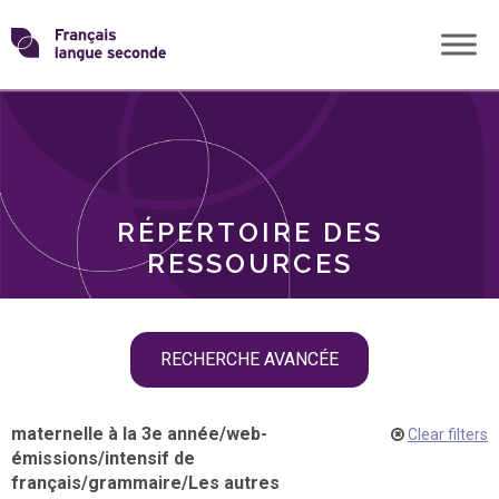
Skip
Transformons
to
THÈMES
content
le
RÔLES
français
RÉPERTOIRE DES
langue
RESSOURCES
seconde
Skip
RECHERCHE AVANCÉE
filter
navigation
maternelle à la 3e année
/
web-
Clear filters
émissions
/
intensif de
français
/
grammaire
/
Les autres