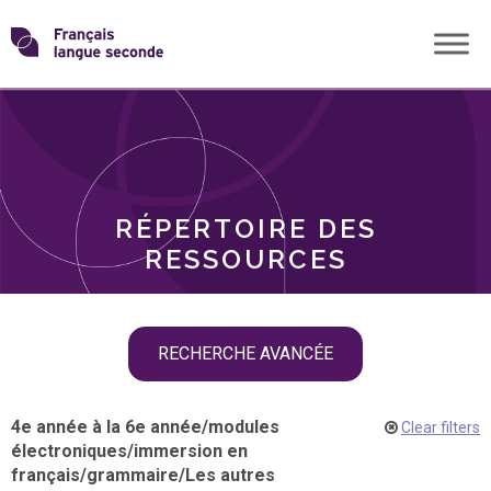
Skip
Transformons
to
THÈMES
content
le
RÔLES
français
RÉPERTOIRE DES
langue
RESSOURCES
seconde
Skip
RECHERCHE AVANCÉE
filter
navigation
4e année à la 6e année
/
modules
Clear filters
électroniques
/
immersion en
français
/
grammaire
/
Les autres