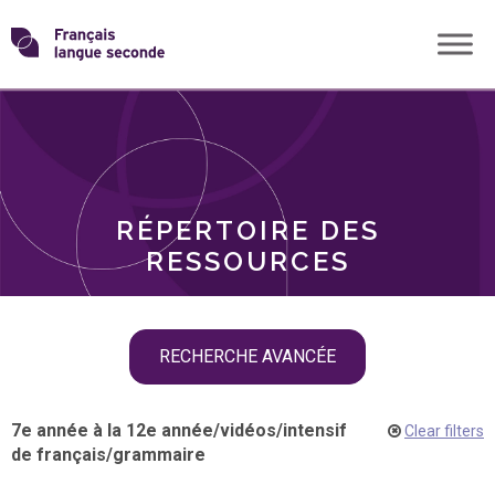
Skip
Transformons
to
THÈMES
content
le
RÔLES
français
RÉPERTOIRE DES
langue
RESSOURCES
seconde
Skip
RECHERCHE AVANCÉE
filter
navigation
7e année à la 12e année
/
vidéos
/
intensif
Clear filters
de français
/
grammaire