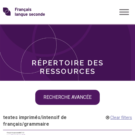
Skip
Transformons
to
THÈMES
content
le
RÔLES
français
RÉPERTOIRE DES
langue
RESSOURCES
seconde
Skip
RECHERCHE AVANCÉE
filter
navigation
textes imprimés
/
intensif de
Clear filters
français
/
grammaire