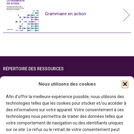
Grammaire en action
RÉPERTOIRE DES RESSOURCES
FOIRE AUX QUESTIONS
Nous utilisons des cookies
PLAN DU SITE
Afin d'offrir la meilleure expérience possible, nous utilisons des
ENGLISH
technologies telles que les cookies pour stocker et/ou accéder à
des informations sur votre appareil. Votre consentement à ces
Cette ressource est réalisée grâce au soutien financier du gouvernement de
technologies nous permettra de traiter des données telles que
l’Ontario et du gouvernement du
Canada par l’entremise du ministère du
Patrimoine canadien
votre comportement de navigation ou des identifiants uniques
sur ce site. Le refus ou le retrait de votre consentement peut