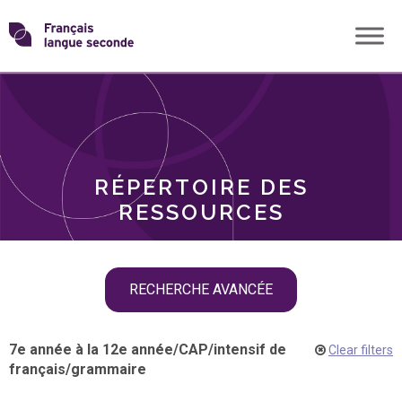
Skip
Transformons
to
THÈMES
content
le
RÔLES
français
RÉPERTOIRE DES
langue
RESSOURCES
seconde
Skip
RECHERCHE AVANCÉE
filter
navigation
7e année à la 12e année
/
CAP
/
intensif de
Clear filters
français
/
grammaire