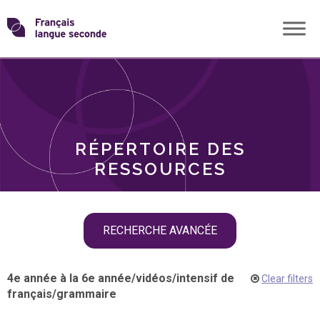
Skip
Transformons
to
THÈMES
content
le
RÔLES
français
RÉPERTOIRE DES
langue
RESSOURCES
seconde
Skip
RECHERCHE AVANCÉE
filter
navigation
4e année à la 6e année
/
vidéos
/
intensif de
Clear filters
français
/
grammaire