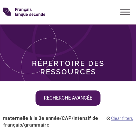
Skip
Transformons
to
THÈMES
content
le
RÔLES
français
RÉPERTOIRE DES
langue
RESSOURCES
seconde
Skip
RECHERCHE AVANCÉE
filter
navigation
maternelle à la 3e année
/
CAP
/
intensif de
Clear filters
français
/
grammaire