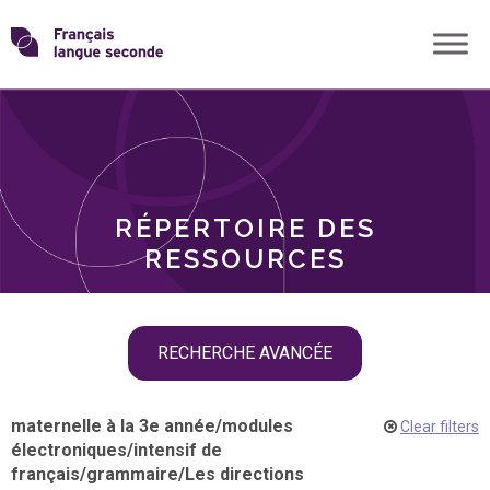
Skip
Transformons
to
THÈMES
content
le
RÔLES
français
RÉPERTOIRE DES
langue
RESSOURCES
seconde
Skip
RECHERCHE AVANCÉE
filter
navigation
maternelle à la 3e année
/
modules
Clear filters
électroniques
/
intensif de
français
/
grammaire
/
Les directions