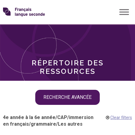
Skip
Transformons
to
THÈMES
content
le
RÔLES
français
RÉPERTOIRE DES
langue
RESSOURCES
seconde
Skip
RECHERCHE AVANCÉE
filter
navigation
4e année à la 6e année
/
CAP
/
immersion
Clear filters
en français
/
grammaire
/
Les autres