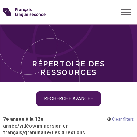
Skip
Transformons
to
THÈMES
content
le
RÔLES
français
RÉPERTOIRE DES
langue
RESSOURCES
seconde
Skip
RECHERCHE AVANCÉE
filter
navigation
7e année à la 12e
Clear filters
année
/
vidéos
/
immersion en
français
/
grammaire
/
Les directions