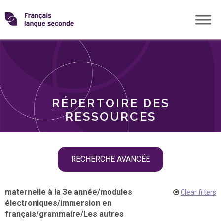
Skip
Transformons
to
THÈMES
content
le
RÔLES
français
RÉPERTOIRE DES
langue
RESSOURCES
seconde
Skip
RECHERCHE AVANCÉE
filter
navigation
maternelle à la 3e année
/
modules
Clear filters
électroniques
/
immersion en
français
/
grammaire
/
Les autres