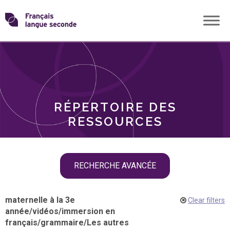
Skip
Transformons
to
THÈMES
content
le
RÔLES
français
RÉPERTOIRE DES
langue
RESSOURCES
seconde
Skip
RECHERCHE AVANCÉE
filter
navigation
maternelle à la 3e
Clear filters
année
/
vidéos
/
immersion en
français
/
grammaire
/
Les autres