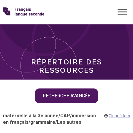
Skip
Transformons
to
THÈMES
content
le
RÔLES
français
RÉPERTOIRE DES
langue
RESSOURCES
seconde
Skip
RECHERCHE AVANCÉE
filter
navigation
maternelle à la 3e année
/
CAP
/
immersion
Clear filters
en français
/
grammaire
/
Les autres