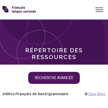
Skip
Transformons
to
THÈMES
content
le
RÔLES
français
RÉPERTOIRE DES
langue
RESSOURCES
seconde
Skip
RECHERCHE AVANCÉE
filter
navigation
vidéos
/
français de base
/
grammaire
Clear filters