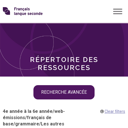
Skip
Transformons
to
THÈMES
content
le
RÔLES
français
RÉPERTOIRE DES
langue
RESSOURCES
seconde
Skip
RECHERCHE AVANCÉE
filter
navigation
4e année à la 6e année
/
web-
Clear filters
émissions
/
français de
base
/
grammaire
/
Les autres