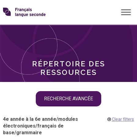
Skip
Transformons
to
THÈMES
content
le
RÔLES
français
RÉPERTOIRE DES
langue
RESSOURCES
seconde
Skip
RECHERCHE AVANCÉE
filter
navigation
4e année à la 6e année
/
modules
Clear filters
électroniques
/
français de
base
/
grammaire