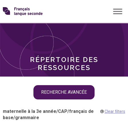
Skip
Transformons
to
THÈMES
content
le
RÔLES
français
RÉPERTOIRE DES
langue
RESSOURCES
seconde
Skip
RECHERCHE AVANCÉE
filter
navigation
maternelle à la 3e année
/
CAP
/
français de
Clear filters
base
/
grammaire