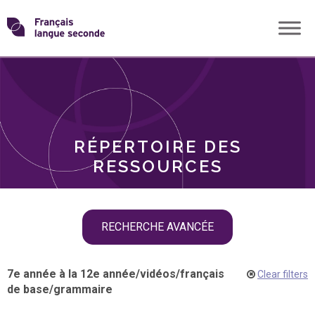
Skip
Transformons
to
THÈMES
content
le
RÔLES
français
RÉPERTOIRE DES
langue
RESSOURCES
seconde
Skip
RECHERCHE AVANCÉE
filter
navigation
7e année à la 12e année
/
vidéos
/
français
Clear filters
de base
/
grammaire