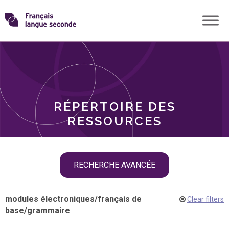
Skip
Transformons
to
THÈMES
content
le
RÔLES
français
RÉPERTOIRE DES
langue
RESSOURCES
seconde
Skip
RECHERCHE AVANCÉE
filter
navigation
modules électroniques
/
français de
Clear filters
base
/
grammaire