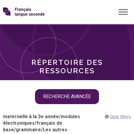
Skip
Transformons
to
THÈMES
content
le
RÔLES
français
RÉPERTOIRE DES
langue
RESSOURCES
seconde
Skip
RECHERCHE AVANCÉE
filter
navigation
maternelle à la 3e année
/
modules
Clear filters
électroniques
/
français de
base
/
grammaire
/
Les autres