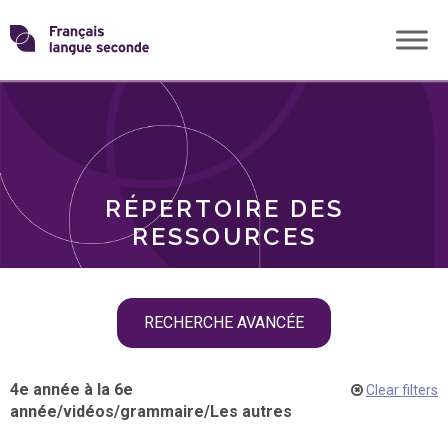
Skip
Transformons
to
THÈMES
content
le
RÔLES
français
RÉPERTOIRE DES
langue
RESSOURCES
seconde
Skip
RECHERCHE AVANCÉE
filter
navigation
4e année à la 6e
Clear filters
année
/
vidéos
/
grammaire
/
Les autres