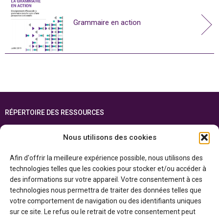
Grammaire en action
RÉPERTOIRE DES RESSOURCES
FOIRE AUX QUESTIONS
Nous utilisons des cookies
PLAN DU SITE
Afin d'offrir la meilleure expérience possible, nous utilisons des
ENGLISH
technologies telles que les cookies pour stocker et/ou accéder à
des informations sur votre appareil. Votre consentement à ces
Cette ressource est réalisée grâce au soutien financier du gouvernement de
technologies nous permettra de traiter des données telles que
l’Ontario et du gouvernement du
Canada par l’entremise du ministère du
Patrimoine canadien
votre comportement de navigation ou des identifiants uniques
sur ce site. Le refus ou le retrait de votre consentement peut