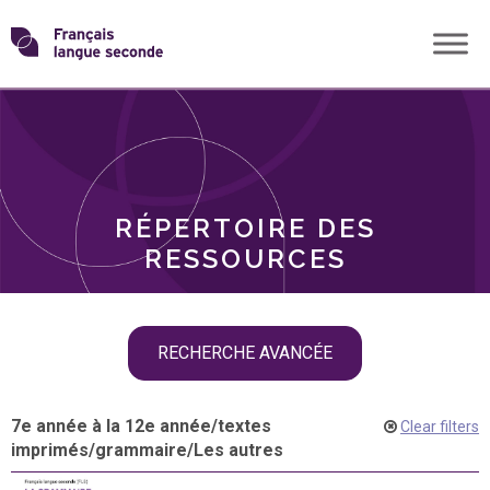
Skip
Transformons
to
THÈMES
content
le
RÔLES
français
RÉPERTOIRE DES
langue
RESSOURCES
seconde
Skip
RECHERCHE AVANCÉE
filter
navigation
7e année à la 12e année
/
textes
Clear filters
imprimés
/
grammaire
/
Les autres