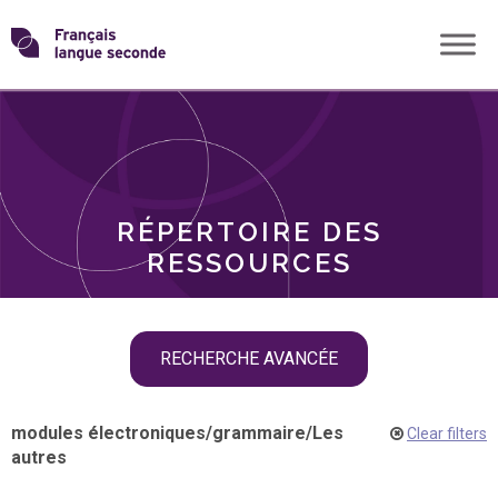
Skip
Transformons
to
THÈMES
content
le
RÔLES
français
RÉPERTOIRE DES
langue
RESSOURCES
seconde
Skip
RECHERCHE AVANCÉE
filter
navigation
modules électroniques
/
grammaire
/
Les
Clear filters
autres