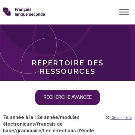
Skip
Transformons
to
THÈMES
content
le
RÔLES
français
RÉPERTOIRE DES
langue
RESSOURCES
seconde
Skip
RECHERCHE AVANCÉE
filter
navigation
7e année à la 12e année
/
modules
Clear filters
électroniques
/
français de
base
/
grammaire
/
Les directions d'école