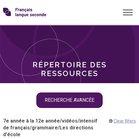
Skip
Transformons
to
THÈMES
content
le
RÔLES
français
RÉPERTOIRE DES
langue
RESSOURCES
seconde
Skip
RECHERCHE AVANCÉE
filter
navigation
7e année à la 12e année
/
vidéos
/
intensif
Clear filters
de français
/
grammaire
/
Les directions
d'école