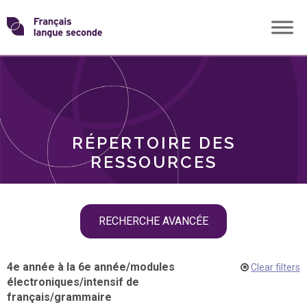
Skip
Transformons
to
THÈMES
content
le
RÔLES
français
RÉPERTOIRE DES
langue
RESSOURCES
seconde
Skip
RECHERCHE AVANCÉE
filter
navigation
4e année à la 6e année
/
modules
Clear filters
électroniques
/
intensif de
français
/
grammaire