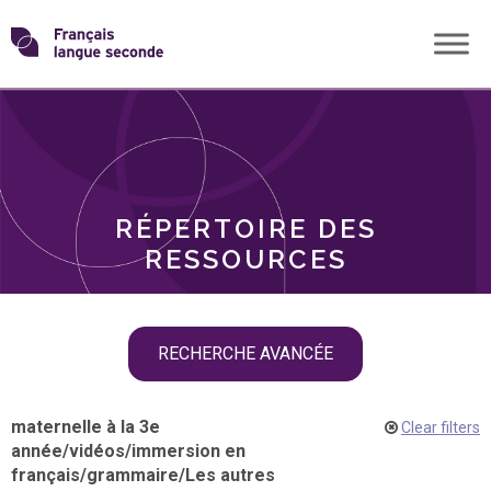
Skip
Transformons
to
THÈMES
content
le
RÔLES
français
RÉPERTOIRE DES
langue
RESSOURCES
seconde
Skip
RECHERCHE AVANCÉE
filter
navigation
maternelle à la 3e
Clear filters
année
/
vidéos
/
immersion en
français
/
grammaire
/
Les autres