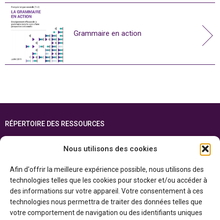
Grammaire en action
RÉPERTOIRE DES RESSOURCES
FOIRE AUX QUESTIONS
Nous utilisons des cookies
PLAN DU SITE
Afin d'offrir la meilleure expérience possible, nous utilisons des
ENGLISH
technologies telles que les cookies pour stocker et/ou accéder à
des informations sur votre appareil. Votre consentement à ces
Cette ressource est réalisée grâce au soutien financier du gouvernement de
technologies nous permettra de traiter des données telles que
l’Ontario et du gouvernement du
Canada par l’entremise du ministère du
Patrimoine canadien
votre comportement de navigation ou des identifiants uniques