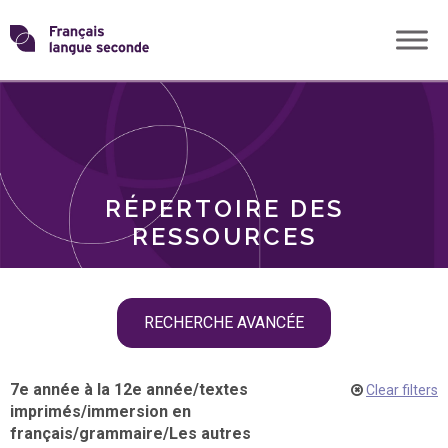
Skip
Transformons
to
THÈMES
content
le
RÔLES
français
RÉPERTOIRE DES
langue
RESSOURCES
seconde
Skip
RECHERCHE AVANCÉE
filter
navigation
7e année à la 12e année
/
textes
Clear filters
imprimés
/
immersion en
français
/
grammaire
/
Les autres