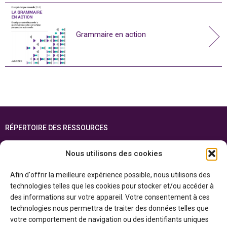
Grammaire en action
RÉPERTOIRE DES RESSOURCES
FOIRE AUX QUESTIONS
Nous utilisons des cookies
PLAN DU SITE
Afin d'offrir la meilleure expérience possible, nous utilisons des
ENGLISH
technologies telles que les cookies pour stocker et/ou accéder à
des informations sur votre appareil. Votre consentement à ces
Cette ressource est réalisée grâce au soutien financier du gouvernement de
technologies nous permettra de traiter des données telles que
l’Ontario et du gouvernement du
Canada par l’entremise du ministère du
Patrimoine canadien
votre comportement de navigation ou des identifiants uniques