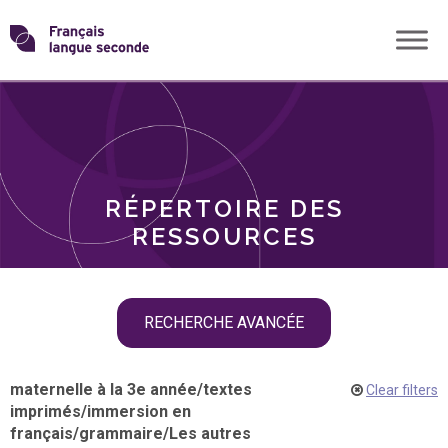
Skip
Transformons
to
THÈMES
content
le
RÔLES
français
RÉPERTOIRE DES
langue
RESSOURCES
seconde
Skip
RECHERCHE AVANCÉE
filter
navigation
maternelle à la 3e année
/
textes
Clear filters
imprimés
/
immersion en
français
/
grammaire
/
Les autres