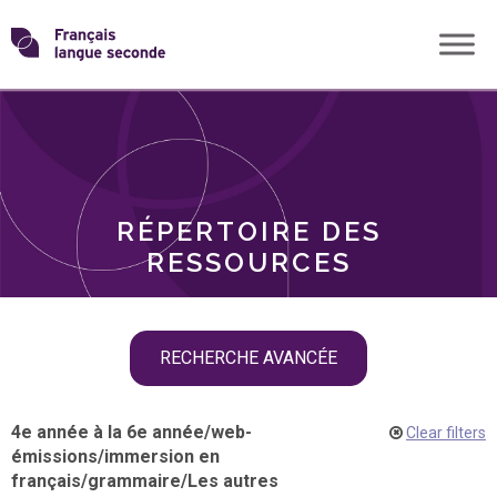
Skip
Transformons
to
THÈMES
content
le
RÔLES
français
RÉPERTOIRE DES
langue
RESSOURCES
seconde
Skip
RECHERCHE AVANCÉE
filter
navigation
4e année à la 6e année
/
web-
Clear filters
émissions
/
immersion en
français
/
grammaire
/
Les autres