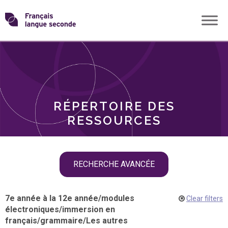
Skip
Transformons
to
THÈMES
content
le
RÔLES
français
RÉPERTOIRE DES
langue
RESSOURCES
seconde
Skip
RECHERCHE AVANCÉE
filter
navigation
7e année à la 12e année
/
modules
Clear filters
électroniques
/
immersion en
français
/
grammaire
/
Les autres