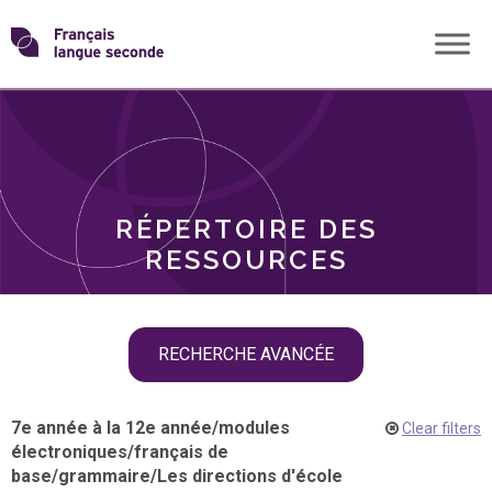
Skip
Transformons
to
THÈMES
content
le
RÔLES
français
RÉPERTOIRE DES
langue
RESSOURCES
seconde
Skip
RECHERCHE AVANCÉE
filter
navigation
7e année à la 12e année
/
modules
Clear filters
électroniques
/
français de
base
/
grammaire
/
Les directions d'école