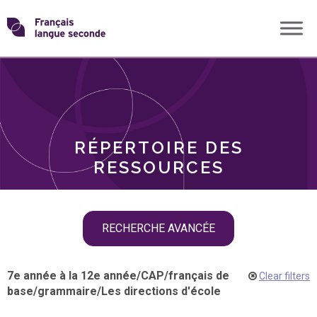
Skip
Transformons
to
THÈMES
content
le
RÔLES
français
RÉPERTOIRE DES
langue
RESSOURCES
seconde
Skip
RECHERCHE AVANCÉE
filter
navigation
7e année à la 12e année
/
CAP
/
français de
Clear filters
base
/
grammaire
/
Les directions d'école