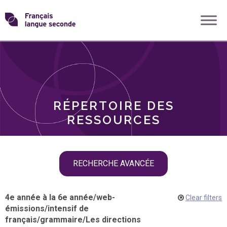
Skip
Transformons
to
THÈMES
content
le
RÔLES
français
RÉPERTOIRE DES
langue
RESSOURCES
seconde
Skip
RECHERCHE AVANCÉE
filter
navigation
4e année à la 6e année
/
web-
Clear filters
émissions
/
intensif de
français
/
grammaire
/
Les directions