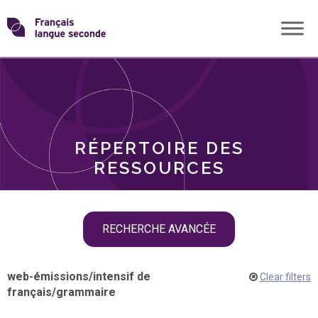
Skip
Transformons
to
THÈMES
content
le
RÔLES
français
RÉPERTOIRE DES
langue
RESSOURCES
seconde
Skip
RECHERCHE AVANCÉE
filter
navigation
web-émissions
/
intensif de
Clear filters
français
/
grammaire