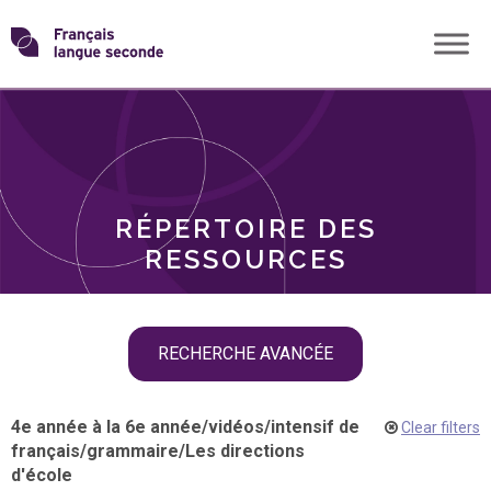
Skip
Transformons
to
THÈMES
content
le
RÔLES
français
RÉPERTOIRE DES
langue
RESSOURCES
seconde
Skip
RECHERCHE AVANCÉE
filter
navigation
4e année à la 6e année
/
vidéos
/
intensif de
Clear filters
français
/
grammaire
/
Les directions
d'école