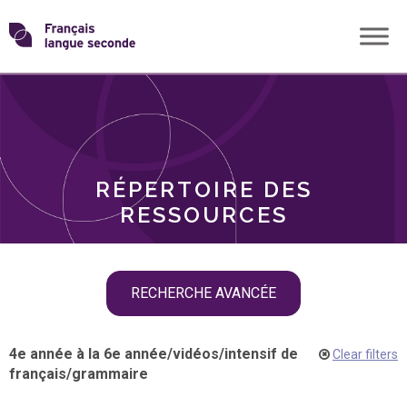
Skip
Transformons
to
THÈMES
content
le
RÔLES
français
RÉPERTOIRE DES
langue
RESSOURCES
seconde
Skip
RECHERCHE AVANCÉE
filter
navigation
4e année à la 6e année
/
vidéos
/
intensif de
Clear filters
français
/
grammaire