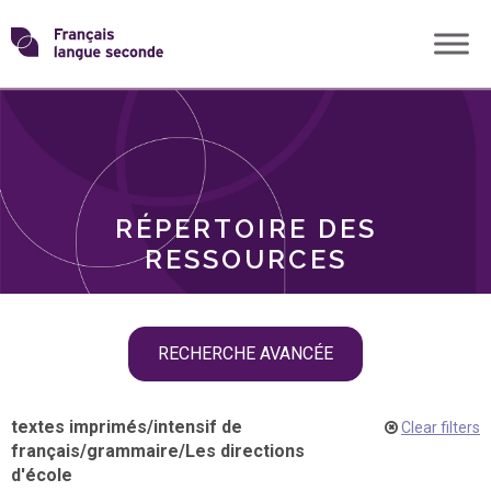
Skip
Transformons
to
THÈMES
content
le
RÔLES
français
RÉPERTOIRE DES
langue
RESSOURCES
seconde
Skip
RECHERCHE AVANCÉE
filter
navigation
textes imprimés
/
intensif de
Clear filters
français
/
grammaire
/
Les directions
d'école