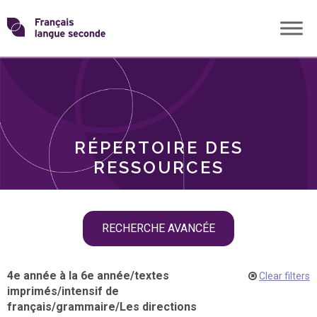
Skip
Transformons
to
THÈMES
content
le
RÔLES
français
RÉPERTOIRE DES
langue
RESSOURCES
seconde
Skip
RECHERCHE AVANCÉE
filter
navigation
4e année à la 6e année
/
textes
Clear filters
imprimés
/
intensif de
français
/
grammaire
/
Les directions