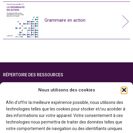
Grammaire en action
RÉPERTOIRE DES RESSOURCES
FOIRE AUX QUESTIONS
Nous utilisons des cookies
PLAN DU SITE
Afin d'offrir la meilleure expérience possible, nous utilisons des
ENGLISH
technologies telles que les cookies pour stocker et/ou accéder à
des informations sur votre appareil. Votre consentement à ces
Cette ressource est réalisée grâce au soutien financier du gouvernement de
technologies nous permettra de traiter des données telles que
l’Ontario et du gouvernement du
Canada par l’entremise du ministère du
Patrimoine canadien
votre comportement de navigation ou des identifiants uniques