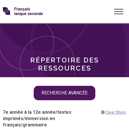
Skip
Transformons
to
THÈMES
content
le
RÔLES
français
RÉPERTOIRE DES
langue
RESSOURCES
seconde
Skip
RECHERCHE AVANCÉE
filter
navigation
7e année à la 12e année
/
textes
Clear filters
imprimés
/
immersion en
français
/
grammaire