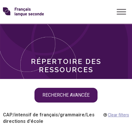
Skip
Transformons
to
THÈMES
content
le
RÔLES
français
RÉPERTOIRE DES
langue
RESSOURCES
seconde
Skip
RECHERCHE AVANCÉE
filter
navigation
CAP
/
intensif de français
/
grammaire
/
Les
Clear filters
directions d'école