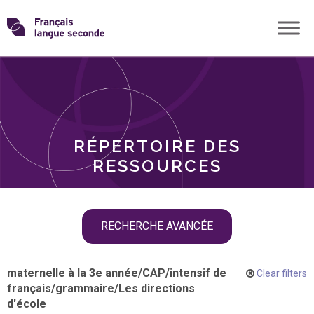
Skip
Transformons
to
THÈMES
content
le
RÔLES
français
RÉPERTOIRE DES
langue
RESSOURCES
seconde
Skip
RECHERCHE AVANCÉE
filter
navigation
maternelle à la 3e année
/
CAP
/
intensif de
Clear filters
français
/
grammaire
/
Les directions
d'école