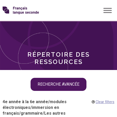
Skip
Transformons
to
THÈMES
content
le
RÔLES
français
RÉPERTOIRE DES
langue
RESSOURCES
seconde
Skip
RECHERCHE AVANCÉE
filter
navigation
4e année à la 6e année
/
modules
Clear filters
électroniques
/
immersion en
français
/
grammaire
/
Les autres